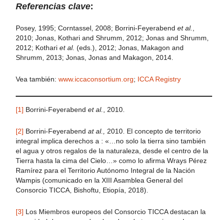
Referencias clave
:
Posey, 1995; Corntassel, 2008; Borrini-Feyerabend
et al.
,
2010; Jonas, Kothari and Shrumm, 2012; Jonas and Shrumm,
2012; Kothari
et al.
(eds.), 2012; Jonas, Makagon and
Shrumm, 2013; Jonas, Jonas and Makagon, 2014.
Vea también:
www.iccaconsortium.org
;
ICCA Registry
[1]
Borrini-Feyerabend
et al.
, 2010.
[2]
Borrini-Feyerabend
at al.,
2010. El concepto de territorio
integral implica derechos a : «…no solo la tierra sino también
el agua y otros regalos de la naturaleza, desde el centro de la
Tierra hasta la cima del Cielo…» como lo afirma Wrays Pérez
Ramírez para el Territorio Autónomo Integral de la Nación
Wampis (comunicado en la XIII Asamblea General del
Consorcio TICCA, Bishoftu, Etiopía, 2018).
[3]
Los Miembros europeos del Consorcio TICCA destacan la