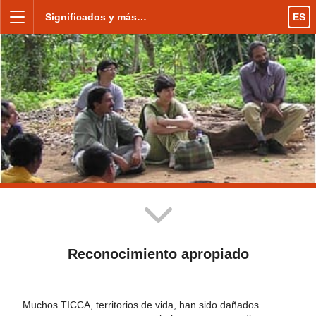
Skip to content
Significados y más…
ES
Menu
Reconocimiento apropiado
Muchos TICCA, territorios de vida, han sido dañados